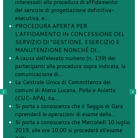
interessati alla procedura di affidamento
del servizio di progettazione definitiva-
esecutiva, e
…
PROCEDURA APERTA PER
L’AFFIDAMENTO IN CONCESSIONE DEL
SERVIZIO DI “GESTIONE, ESERCIZIO E
MANUTENZIONE NONCHÉ DI
…
A causa dell'elevato numero (n. 139) dei
partecipanti alla procedura sopra indicata, la
comunicazione di
…
La Centrale Unica di Committenza dei
comuni di Atena Lucana, Polla e Auletta
(CUC-APA), ha
…
Si porta a conoscenza che il Seggio di Gara
riprenderà le operazioni di esame della
…
Si porta a conoscenza che Mercoledì 10 luglio
2019, alle ore 10,00 si procederà all'esame