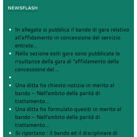
NEWSFLASH
In allegato si pubblica il bando di gara relativo
all'affidamento in concessione del servizio
entrate
…
Nella sezione esiti gara sono pubblicate le
risultanze della gara di "affidamento della
concessione del
…
Una ditta ha chiesto notizie in merito al
bando - Nell'ambito della parità di
trattamento
…
Una ditta ha formulato quesiti in merito al
bando - Nell'ambito della parità di
trattamento
…
Si riportano : il bando ed il disciplinare di