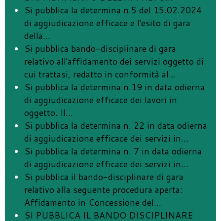
Si pubblica la determina n.5 del 15.02.2024
di aggiudicazione efficace e l'esito di gara
della
…
Si pubblica bando-disciplinare di gara
relativo all'affidamento dei servizi oggetto di
cui trattasi, redatto in conformità al
…
Si pubblica la determina n.19 in data odierna
di aggiudicazione efficace dei lavori in
oggetto. Il
…
Si pubblica la determina n. 22 in data odierna
di aggiudicazione efficace dei servizi in
…
Si pubblica la determina n. 7 in data odierna
di aggiudicazione efficace dei servizi in
…
Si pubblica il bando-disciplinare di gara
relativo alla seguente procedura aperta:
Affidamento in Concessione del
…
SI PUBBLICA IL BANDO DISCIPLINARE