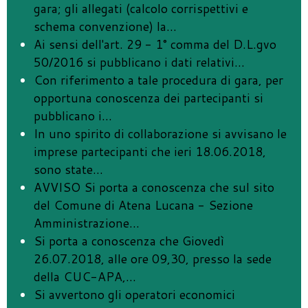
gara; gli allegati (calcolo corrispettivi e
schema convenzione) la
…
Ai sensi dell'art. 29 - 1° comma del D.L.gvo
50/2016 si pubblicano i dati relativi
…
Con riferimento a tale procedura di gara, per
opportuna conoscenza dei partecipanti si
pubblicano i
…
In uno spirito di collaborazione si avvisano le
imprese partecipanti che ieri 18.06.2018,
sono state
…
AVVISO Si porta a conoscenza che sul sito
del Comune di Atena Lucana - Sezione
Amministrazione
…
Si porta a conoscenza che Giovedì
26.07.2018, alle ore 09,30, presso la sede
della CUC-APA,
…
Si avvertono gli operatori economici