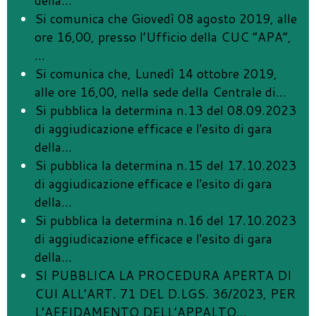
della
…
Si comunica che Giovedì 08 agosto 2019, alle
ore 16,00, presso l’Ufficio della CUC “APA”,
…
Si comunica che, Lunedì 14 ottobre 2019,
alle ore 16,00, nella sede della Centrale di
…
Si pubblica la determina n.13 del 08.09.2023
di aggiudicazione efficace e l'esito di gara
della
…
Si pubblica la determina n.15 del 17.10.2023
di aggiudicazione efficace e l'esito di gara
della
…
Si pubblica la determina n.16 del 17.10.2023
di aggiudicazione efficace e l'esito di gara
della
…
SI PUBBLICA LA PROCEDURA APERTA DI
CUI ALL’ART. 71 DEL D.LGS. 36/2023, PER
L’AFFIDAMENTO DELL’APPALTO
…